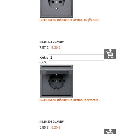
SCHUKO® kištukinis lizdas su įžemin..
IKL16-214-01.M/BM
7,57 €
5,30
€
Kiekis
-30%
SCHUKO® kištukinis lizdas, hermetin..
IKL16-208-01.M/BM
8,85 €
6,20
€