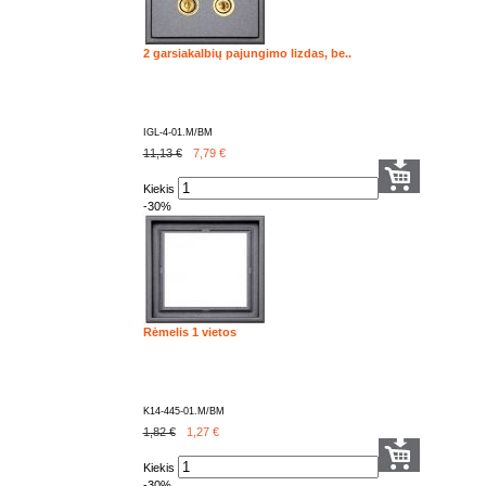
2 garsiakalbių pajungimo lizdas, be..
IGL-4-01.M/BM
11,13 €
7,79
€
Kiekis
-30%
Rėmelis 1 vietos
K14-445-01.M/BM
1,82 €
1,27
€
Kiekis
-30%