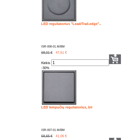
LED reguliatorius "Lead/Trail.edge"..
ISR-006-01.M/BM
68,01 €
47,61
€
Kiekis
-30%
LED lempučių reguliatorius, b/r
ISR-007-01.M/BM
58,65 €
41,06
€