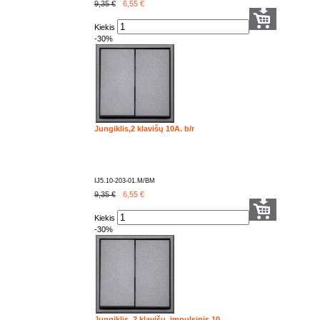
9,35 €
6,55
€
Kiekis
-30%
Jungiklis,2 klavišų 10A. b/r
IJ5.10-203-01.M/BM
9,35 €
6,55
€
Kiekis
-30%
Jungiklis, 2 klavišų, impulsinis 10..