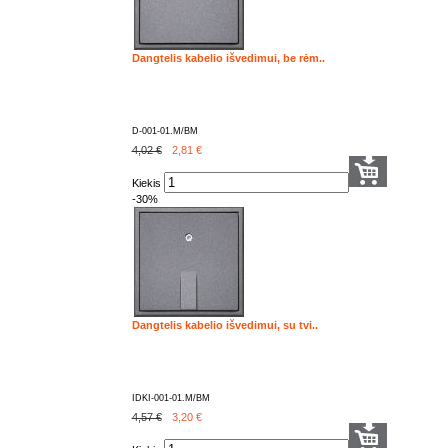
Dangtelis kabelio išvedimui, be rėm..
D-001-01.M/BM
4,02 €
2,81
€
Kiekis
-30%
Dangtelis kabelio išvedimui, su tvi..
IDKI-001-01.M/BM
4,57 €
3,20
€