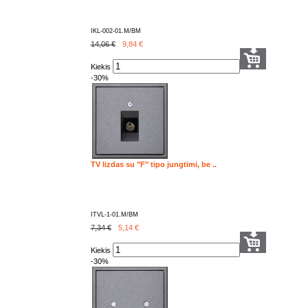
IKL-002-01.M/BM
14,06 €
9,84
€
Kiekis
-30%
TV lizdas su "F" tipo jungtimi, be ..
ITVL-1-01.M/BM
7,34 €
5,14
€
Kiekis
-30%