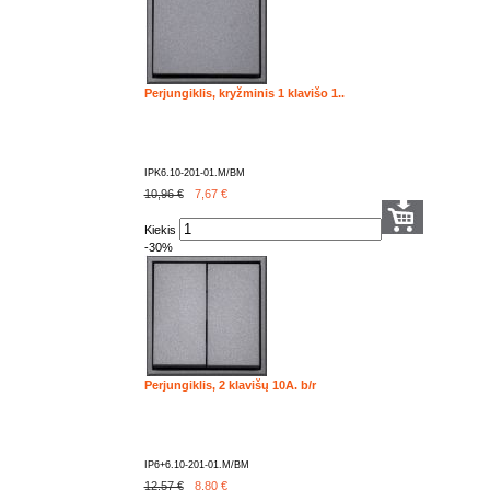
Perjungiklis, kryžminis 1 klavišo 1..
IPK6.10-201-01.M/BM
10,96 €
7,67
€
Kiekis
-30%
Perjungiklis, 2 klavišų 10A. b/r
IP6+6.10-201-01.M/BM
12,57 €
8,80
€