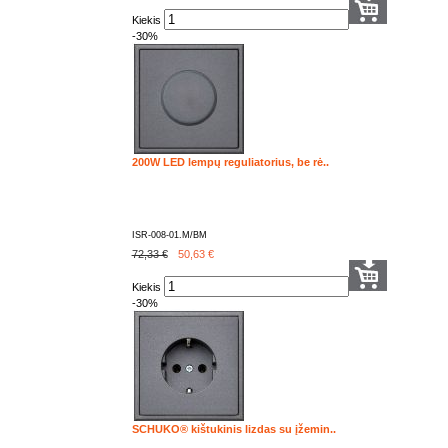
Kiekis
-30%
200W LED lempų reguliatorius, be rė..
ISR-008-01.M/BM
72,33 €
50,63
€
Kiekis
-30%
SCHUKO® kištukinis lizdas su įžemin..