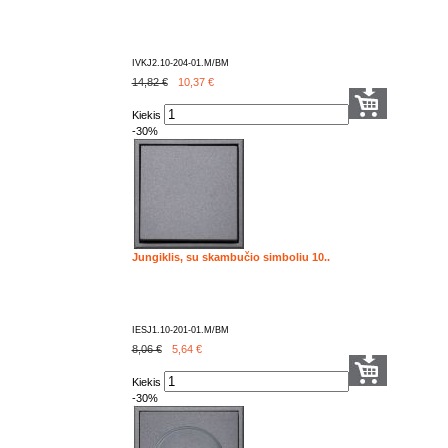
IVKJ2.10-204-01.M/BM
14,82 €
10,37
€
Kiekis
-30%
Jungiklis, su skambučio simboliu 10..
IESJ1.10-201-01.M/BM
8,06 €
5,64
€
Kiekis
-30%