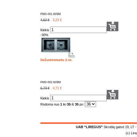
PMD-001.M/BM
4,62 €
3,23
€
Kiekis
-30%
Dežutė/rėmelis 2-vt.
PMD-002.M/BM
6,73 €
4,71
€
Kiekis
Rodoma nuo
1
iki
35
iš
35
po :
UAB “LIREGUS”
Skroblų gatvė 19, LT -
(c) Lir