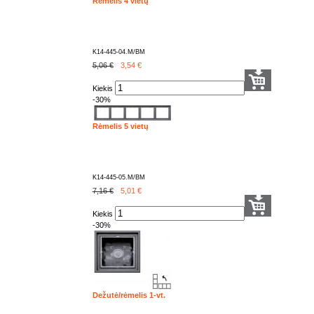
Rėmelis 4 vietų
K14-445-04.M/BM
5,06 €
3,54
€
Kiekis
-30%
Rėmelis 5 vietų
K14-445-05.M/BM
7,16 €
5,01
€
Kiekis
-30%
Dežutė/rėmelis 1-vt.