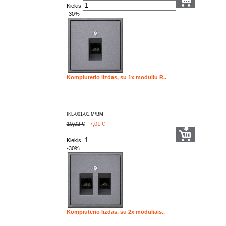
Kiekis
-30%
Kompiuterio lizdas, su 1x moduliu R..
IKL-001-01.M/BM
10,02 €
7,01
€
Kiekis
-30%
Kompiuterio lizdas, su 2x moduliais..