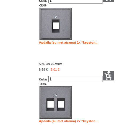
Kiekis
-30%
Apdaila (su met.atrama) 1x “keyston..
AIKL-001-01.M/BM
8,59 €
6,01
€
Kiekis
-30%
Apdaila (su met.atrama) 2x “keyston..