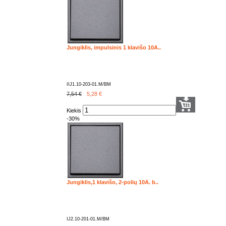
Jungiklis, impulsinis 1 klavišo 10A..
IIJ1.10-203-01.M/BM
7,54 €
5,28
€
Kiekis
-30%
Jungiklis,1 klavišo, 2-polių 10A. b..
IJ2.10-201-01.M/BM