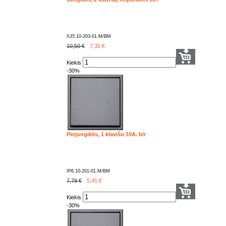
IIJ5.10-203-01.M/BM
10,50 €
7,35
€
Kiekis
-30%
Perjungiklis, 1 klavišo 10A. b/r
IP6.10-201-01.M/BM
7,79 €
5,45
€
Kiekis
-30%