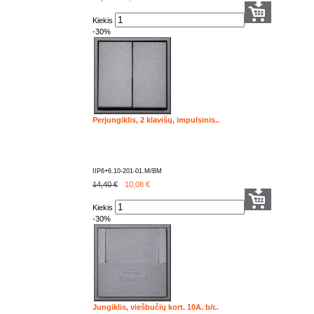
Kiekis
-30%
Perjungiklis, 2 klavišų, impulsinis..
IIP6+6.10-201-01.M/BM
14,40 €
10,08
€
Kiekis
-30%
Jungiklis, viešbučių kort. 10A. b/r..