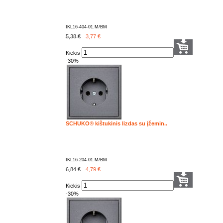
IKL16-404-01.M/BM
5,38 €
3,77
€
Kiekis
-30%
SCHUKO® kištukinis lizdas su įžemin..
IKL16-204-01.M/BM
6,84 €
4,79
€
Kiekis
-30%