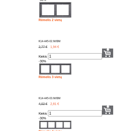
Rėmelis 2 vietų
K14-445-02.M/BM
2,77 €
1,94
€
Kiekis
-30%
Rėmelis 3 vietų
K14-445-03.M/BM
4,02 €
2,81
€
Kiekis
-30%