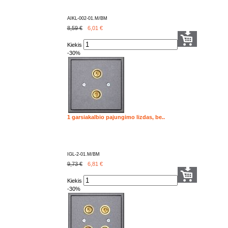
AIKL-002-01.M/BM
8,59 €
6,01
€
Kiekis
-30%
1 garsiakalbio pajungimo lizdas, be..
IGL-2-01.M/BM
9,73 €
6,81
€
Kiekis
-30%