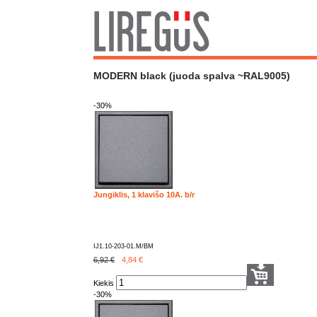
MODERN black (juoda spalva ~RAL9005)
-30%
Jungiklis, 1 klavišo 10A. b/r
IJ1.10-203-01.M/BM
6,92 €
4,84
€
Kiekis
-30%