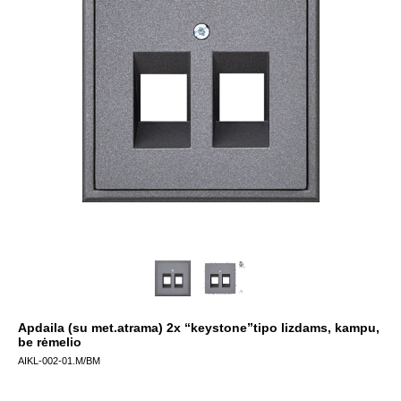
Apdaila (su met.atrama) 2x “keystone”tipo lizdams, kampu,
be rėmelio
AIKL-002-01.M/BM