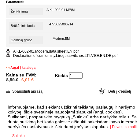
Parametrai:
AIKL-002-01.M/BM
Ženklinimas
4770025006214
Brūkšninis kodas
Modern.BM
Gaminių grupė
AIKL-002-01.Modern.data.sheet.EN.pdf
Declaration.of.comformity.Liregus.switches.LT.LV.EE.EN.DE.pdf
Atgal į katalogą
Kaina su PVM:
Kiekis
8,59 €
6,01
€
Spausdinti aprašą
Dėti į krepšelį
Informuojame, kad siekiant užtikrinti teikiamų paslaugų ir naršymo
kokybę, šioje svetainėje naudojami slapukai (angl. cookies).
Sutikdami, paspauskite mygtuką „Sutinku“ arba naršykite toliau. S
duotą sutikimą bet kada galėsite atšaukti pakeisdami savo internet
naršyklės nustatymus ir ištrindami įrašytus slapukus.
| Privatumo polit
Sutinku