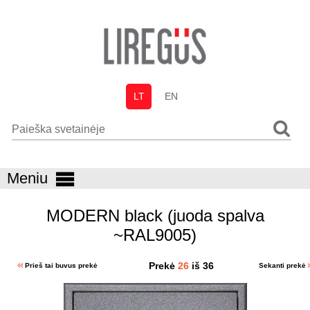
LT
EN
Meniu
MODERN black (juoda spalva
~RAL9005)
Prekė
26
iš 36
Prieš tai buvus prekė
Sekanti prekė