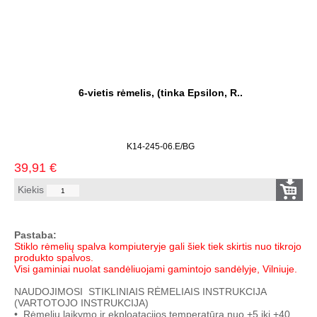
6-vietis rėmelis, (tinka Epsilon, R..
K14-245-06.E/BG
39,91
€
Kiekis
Pastaba:
Stiklo rėmelių spalva kompiuteryje gali šiek tiek skirtis nuo tikrojo
produkto spalvos.
Visi gaminiai nuolat sandėliuojami gamintojo sandėlyje, Vilniuje.
NAUDOJIMOSI STIKLINIAIS RĖMELIAIS INSTRUKCIJA
(VARTOTOJO INSTRUKCIJA)
• Rėmelių laikymo ir ekploatacijos temperatūra nuo +5 iki +40