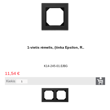
1-vietis rėmelis, (tinka Epsilon, R..
K14-245-01.E/BG
11,54
€
Kiekis