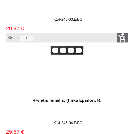
K14-245-03.E/BG
20,97
€
Kiekis
4-vietis rėmelis, (tinka Epsilon, R..
K14-245-04.E/BG
29,57
€