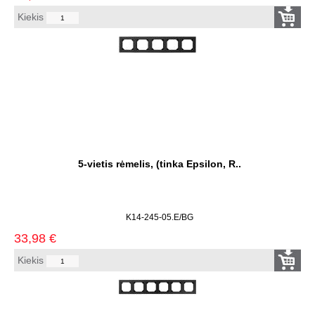
Kiekis
5-vietis rėmelis, (tinka Epsilon, R..
K14-245-05.E/BG
33,98
€
Kiekis