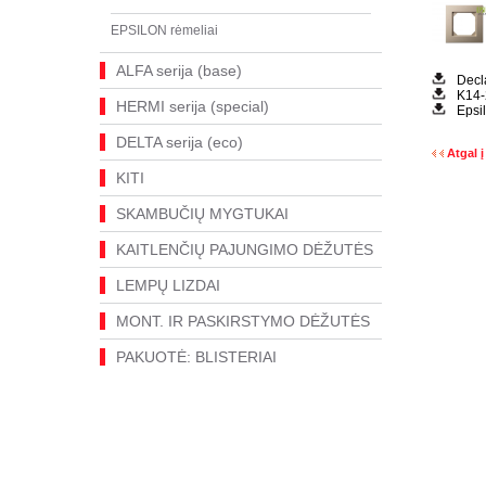
EPSILON rėmeliai
ALFA serija (base)
Decl
K14-
HERMI serija (special)
Epsi
DELTA serija (eco)
Atgal į
KITI
SKAMBUČIŲ MYGTUKAI
KAITLENČIŲ PAJUNGIMO DĖŽUTĖS
LEMPŲ LIZDAI
MONT. IR PASKIRSTYMO DĖŽUTĖS
PAKUOTĖ: BLISTERIAI