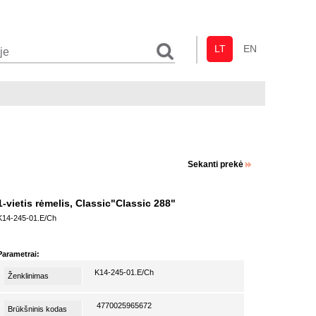
LT
EN
Sekanti prekė
1-vietis rėmelis, Classic"Classic 288"
K14-245-01.E/Ch
Parametrai:
K14-245-01.E/Ch
Ženklinimas
4770025965672
Brūkšninis kodas