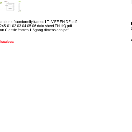
aration.of.comformity.frames.LT.LV.EE.EN.DE.pdf
245-01.02.03.04.05.06.data.sheet.EN.HQ.pdf
lon.Classic.frames.1-6gang.dimensions.pdf
 katalogą