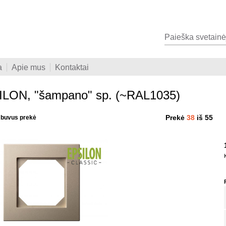
a
Apie mus
Kontaktai
LON, "šampano" sp. (~RAL1035)
Prekė
38
iš 55
i buvus prekė