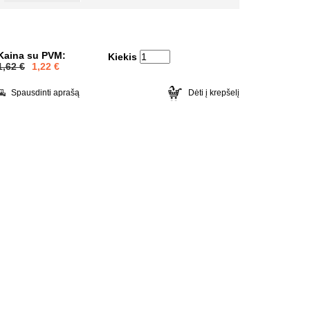
Kaina su PVM:
Kiekis
1,62 €
1,22
€
Spausdinti aprašą
Dėti į krepšelį