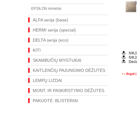
EPSILON rėmeliai
ALFA serija (base)
HERMI serija (special)
DELTA serija (eco)
KITI
IVKJ
IVKJ
SKAMBUČIŲ MYGTUKAI
Decl
KAITLENČIŲ PAJUNGIMO DĖŽUTĖS
Atgal į
LEMPŲ LIZDAI
MONT. IR PASKIRSTYMO DĖŽUTĖS
PAKUOTĖ: BLISTERIAI