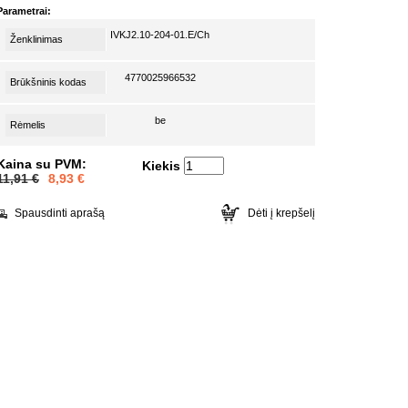
Parametrai:
IVKJ2.10-204-01.E/Ch
Ženklinimas
4770025966532
Brūkšninis kodas
be
Rėmelis
Kaina su PVM:
Kiekis
11,91 €
8,93
€
Spausdinti aprašą
Dėti į krepšelį