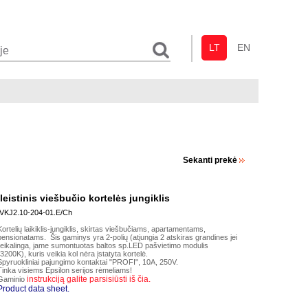
LT
EN
Sekanti prekė
Įleistinis viešbučio kortelės jungiklis
IVKJ2.10-204-01.E/Ch
Kortelių laikiklis-jungiklis, skirtas viešbučiams, apartamentams,
pensionatams. Šis gaminys yra 2-polių (atjungia 2 atskiras grandines jei
reikalinga, jame sumontuotas baltos sp.LED pašvietimo modulis
(3200K), kuris veikia kol nėra įstatyta kortelė.
Spyruokliniai pajungimo kontaktai "PROFI", 10A, 250V.
Tinka visiems Epsilon serijos rėmeliams!
instrukciją galite parsisiūsti iš čia.
Gaminio
Product data sheet.