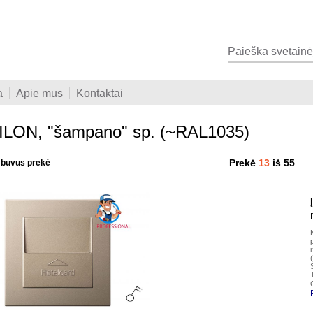
a
Apie mus
Kontaktai
LON, "šampano" sp. (~RAL1035)
Prekė
13
iš 55
i buvus prekė