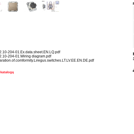
2.10-204-01.Ex.data.sheet.EN.LQ.pdf
2.10-204-01.Wiring diagram.pdf
aration.of.comformity.Liregus.switches.LT.LV.EE.EN.DE.pdf
 katalogą